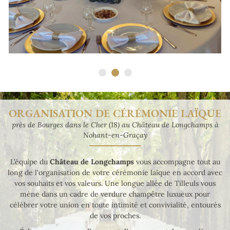
ORGANISATION DE
CÉRÉMONIE LAÏQUE
près de Bourges dans le Cher (18)
au Château de Longchamps à
Nohant-en-Graçay
Une questio
L’équipe du
Château de Longchamps
vous accompagne tout au
Accueil
long de l'organisation de votre cérémonie laïque en accord avec
06 42 25 24 3
vos souhaits et vos valeurs. Une longue allée de Tilleuls vous
nements privés
mène dans un cadre de verdure champêtre luxueux pour
célébrer votre union en toute intimité et convivialité, entourés
nts professionnels
de vos proches.