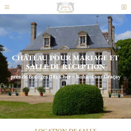


Le Grand Longchamps
18310 Nohant en Graçay
06 42 25 24 36
CHÂTEAU POUR MARIAGE
ET
SALLE DE RÉCEPTION
près de Bourges (18), Cher - Nohant sur Graçay
Adresse email de réception

En cochant cette case, vous consentez à recevoir nos propositions commerciales à
l'adresse email indiqué ci-dessus. Vous pouvez vous désinscrire à tout moment en
utilisant
le formulaire de désinscription
.
Inscription
LOCATION DE SALLE