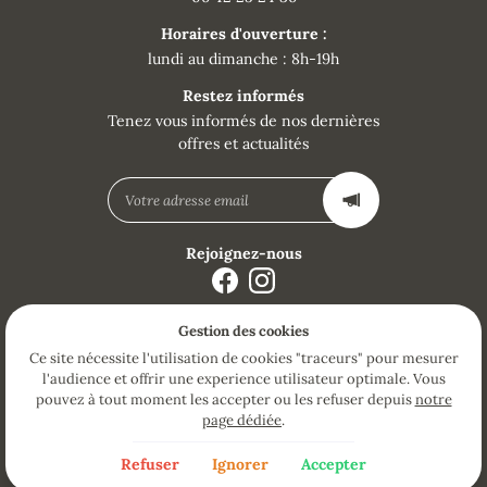
Horaires d'ouverture :
lundi au dimanche : 8h-19h
Restez informés
Tenez vous informés de nos dernières
offres et actualités
Rejoignez-nous
Gestion des cookies
Mentions Légales
Conditions générales d'utilisation
Ce site nécessite l'utilisation de cookies "traceurs" pour mesurer
Politique de confidentialité
l'audience et offrir une experience utilisateur optimale. Vous
Gestion des cookies
pouvez à tout moment les accepter ou les refuser depuis
notre
Sitemap
page dédiée
.
Villes proches
Refuser
Ignorer
Accepter