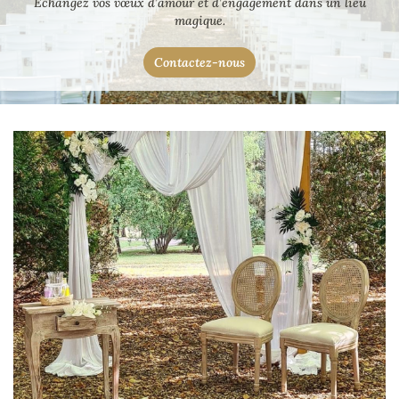
Échangez vos vœux d’amour et d’engagement dans un lieu
Gîte
magique.
En images
Restez infor
Contactez-nous
Livre d’or
Inscription Newsl
Actualités
Contact
Rejoignez-nous